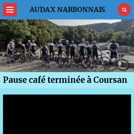
AUDAX NARBONNAIS
Page d'accueil
PASS VELO
La FFVélo
Je commande ma tenue
Pause café terminée à Coursan
Photos
Vidéos