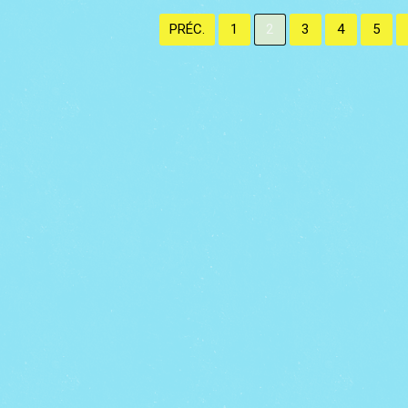
PRÉC.
1
2
3
4
5