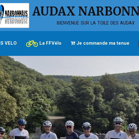
AUDAX NARBONN
bienvenue sur la toile des audax
S VELO
La FFVélo
Je commande ma tenue