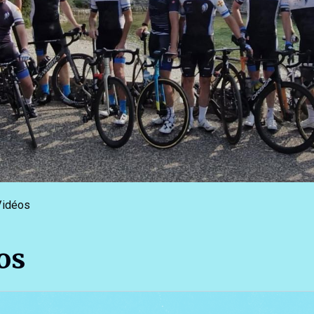
idéos
os