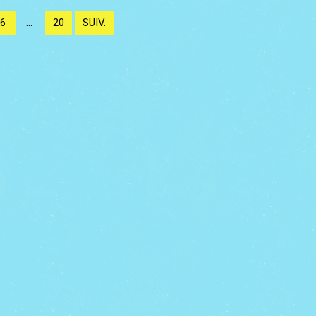
6
20
SUIV.