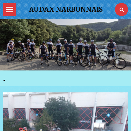
AUDAX NARBONNAIS
Page d'accueil
PASS VELO
La FFVélo
Je commande ma tenue
.
Photos
Vidéos