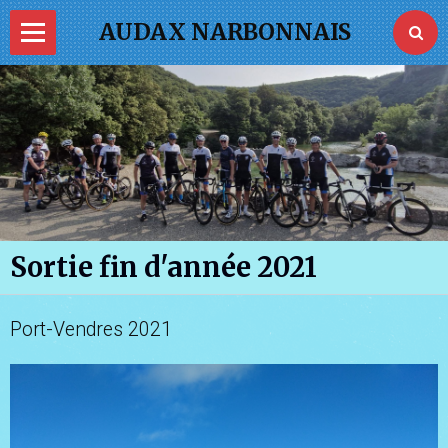
AUDAX NARBONNAIS
Page d'accueil
PASS VELO
La FFVélo
Je commande ma tenue
Sortie fin d'année 2021
Photos
Vidéos
Port-Vendres 2021