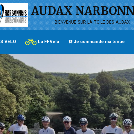
AUDAX NARBONN
bienvenue sur la toile des audax
S VELO
La FFVélo
Je commande ma tenue