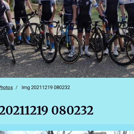
Photos
Img 20211219 080232
20211219 080232