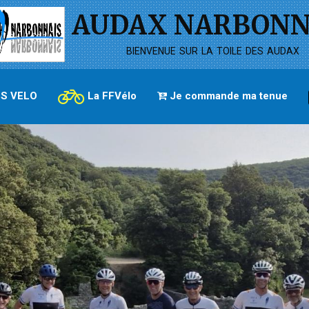
AUDAX NARBONN
bienvenue sur la toile des audax
S VELO
La FFVélo
Je commande ma tenue