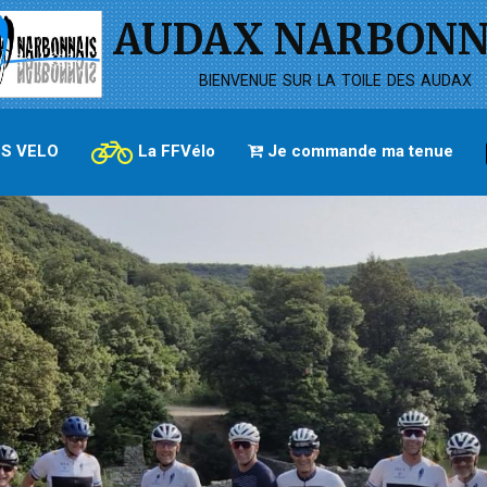
AUDAX NARBONN
bienvenue sur la toile des audax
S VELO
La FFVélo
Je commande ma tenue