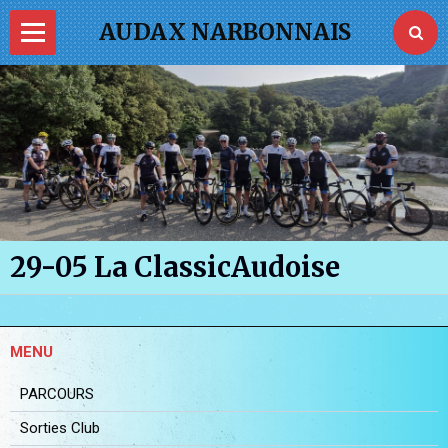
AUDAX NARBONNAIS
Page d'accueil
PASS VELO
La FFVélo
Je commande ma tenue
29-05 La ClassicAudoise
Photos
Vidéos
MENU
PARCOURS
Sorties Club