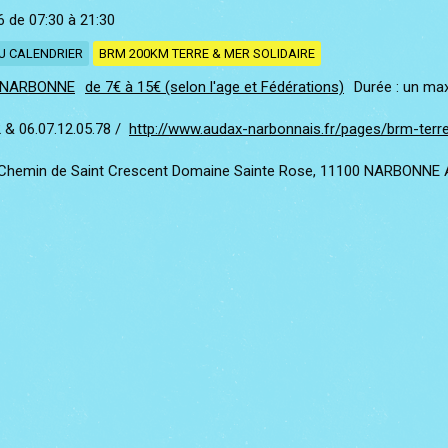
6
de 07:30
à 21:30
U CALENDRIER
BRM 200KM TERRE & MER SOLIDAIRE
 NARBONNE
de 7€ à 15€ (selon l'age et Fédérations)
Durée : un max
2 & 06.07.12.05.78
http://www.audax-narbonnais.fr/pages/brm-terre
Chemin de Saint Crescent Domaine Sainte Rose, 11100 NARBONNE A