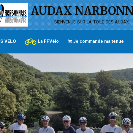
AUDAX NARBONN
bienvenue sur la toile des audax
S VELO
La FFVélo
Je commande ma tenue